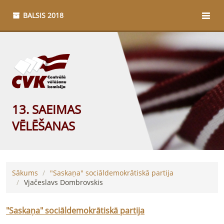
BALSIS 2018
13. SAEIMAS
VĒLĒŠANAS
Sākums
"Saskaņa" sociāldemokrātiskā partija
Vjačeslavs
Dombrovskis
"Saskaņa" sociāldemokrātiskā partija