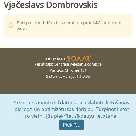
Vjačeslavs
Dombrovskis
Dati par kandidātu ir izņemti no publiskās interneta
vides!
izstrādātājs
Pasūtītājs: Centrālā vēlēšanu komisija
Pārlūks
:
Chrome
131
Sistēmas versija
:
1.1.0.95
Šī vietne izmanto sīkdatnes, lai uzlabotu lietošanas
pieredzi un optimizētu tās darbību. Turpinot lietot
šo vietni, Jūs piekrītat sīkdatņu lietošanai.
Piekrītu