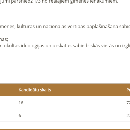
i pārsniedz 1/3 no reālajiem ģimenes ienākumiem.

s un okultas ideoloģijas un uzskatus sabiedriskās vietās un izgl
Kandidātu skaits
P
16
7
6
2