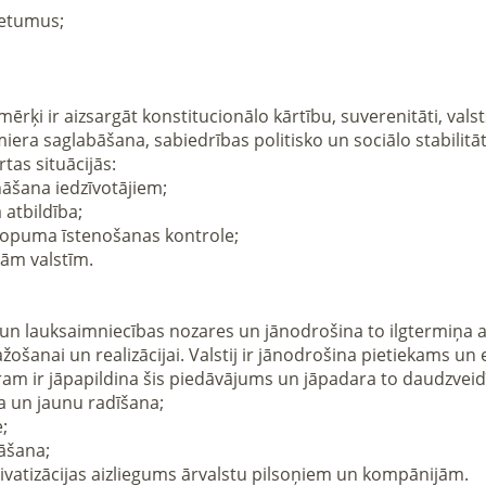
era saglabāšana, sabiedrības politisko un sociālo stabilitāti 
as situācijās:

ošanai un realizācijai. Valstij ir jānodrošina pietiekams un 
m ir jāpapildina šis piedāvājums un jāpadara to daudzveidīg