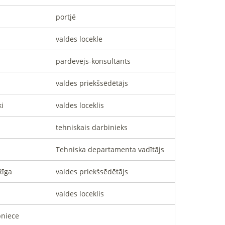
portjē
valdes locekle
pardevējs-konsultānts
valdes priekšsēdētājs
i
valdes loceklis
tehniskais darbinieks
Tehniska departamenta vadītājs
Rīga
valdes priekšsēdētājs
valdes loceklis
bniece