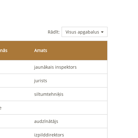
Rādīt
:
Visus apgabalus
anās
Amats
jaunākais inspektors
jurists
siltumtehniķis
e
audzīnātājs
izpilddirektors