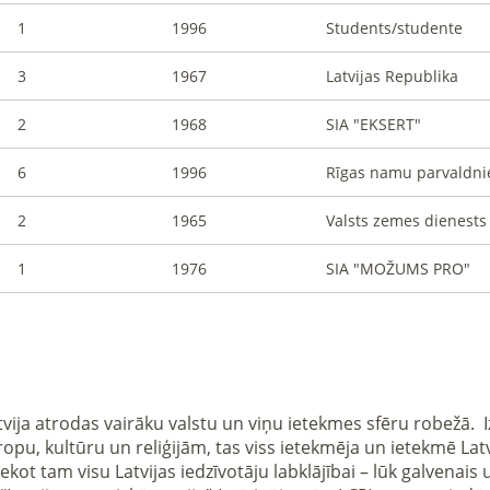
1
1996
Students/studente
3
1967
Latvijas Republika
2
1968
SIA "EKSERT"
6
1996
Rīgas namu parvaldni
2
1965
Valsts zemes dienests
1
1976
SIA "MOŽUMS PRO"
, kultūru un reliģijām, tas viss ietekmēja un ietekmē Latvija
sekot tam visu Latvijas iedzīvotāju labklājībai – lūk galvena