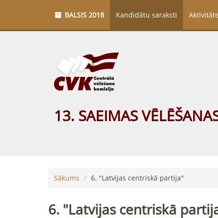
BALSIS 2018
Kandidātu saraksti
Aktivitāt
13. SAEIMAS VĒLĒŠANA
Sākums
6
.
"Latvijas centriskā partija"
6
.
"Latvijas centriskā partij