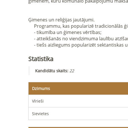
ģimenēm, kuru komunālo pakalpojumu maksājum
Ģimenes un reliģijas jautājumi.

     Programmu, kas popularizē tradicionālās ģimenes, kultūras un nacionālās vērtības paplašināšana sabiedriskās vietās un izglītības iestādēs:

     - tikumība un ģimenes vērtības;

     - atteikšanās no viendzimuma laulību atzīšanas;

     - tiešs aizliegums popularizēt sektantiska
Statistika
Kandidātu skaits
:
22
Dzimums
Vīrieši
Sievietes