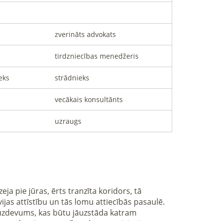
zverināts advokats
tirdzniecības menedžeris
eks
strādnieks
vecākais konsultānts
uzraugs
s attīstību un tās lomu attiecībās pasaulē.  
is uzdevums, kas būtu jāuzstāda katram 