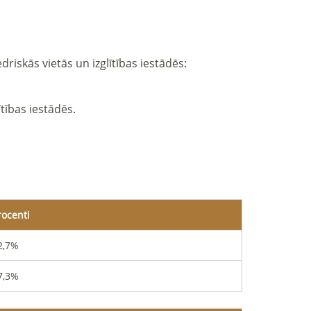
ītības iestādēs.
rocenti
2,7
%
7,3
%