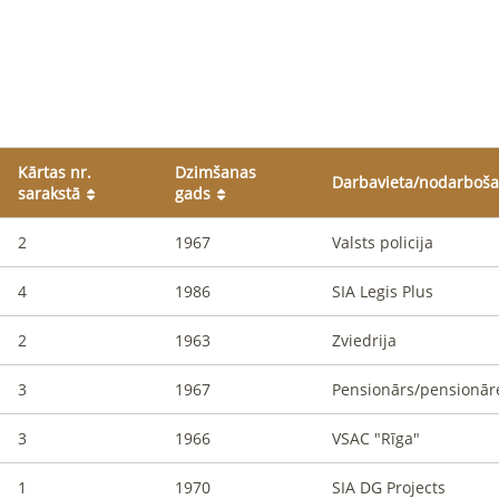
Kārtas nr.
Dzimšanas
Darbavieta/nodarboš
sarakstā
gads
2
1967
Valsts policija
4
1986
SIA Legis Plus
2
1963
Zviedrija
3
1967
Pensionārs/pensionār
3
1966
VSAC "Rīga"
1
1970
SIA DG Projects