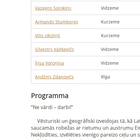
Vazgens
Sorokins
Vidzeme
Armands
Stumbergs
Kurzeme
Vilis
Ukstiņš
Kurzeme
Silvestrs
Vaitkevičs
Vidzeme
Īrisa
Voroņina
Vidzeme
Andžejs
Zdanovičs
Rīga
Programma
“Ne vārdi – darbi!”

     Vēsturiski un ģeogrāfiski izveidojas tā, kā Latvija atrodas vairāku valstu un viņu ietekmes sfēru robežā.  Izeja pie jūras, ērts tranzīta koridors, tā 
saucamās robežas ar rietumu un austrumu Eiropu
Nekļūdīties, izvēlēties vienīgo pareizo ceļu un 