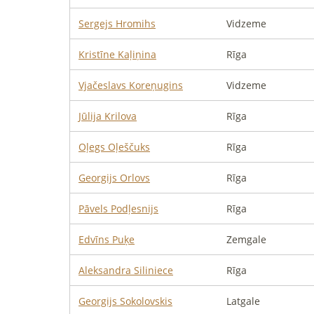
Sergejs
Hromihs
Vidzeme
Kristīne
Kaļiņina
Rīga
Vjačeslavs
Koreņugins
Vidzeme
Jūlija
Krilova
Rīga
Oļegs
Oļeščuks
Rīga
Georgijs
Orlovs
Rīga
Pāvels
Podļesnijs
Rīga
Edvīns
Puķe
Zemgale
Aleksandra
Siliniece
Rīga
Georgijs
Sokolovskis
Latgale