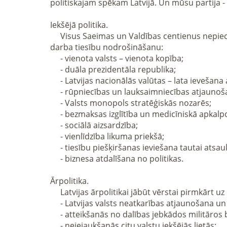
politiskajam spēkam Latvijā. Un mūsu partija - 
Iekšējā politika.

     Visus Saeimas un Valdības centienus nepieciešams novirzīt uz rūpniecības un lauksaimniecības atdzimšanu, savu iedzīvotāju sociālo, sadzīves un 
darba tiesību nodrošināšanu:

     - vienota valsts – vienota kopība;

     - duāla prezidentāla republika;

     - Latvijas nacionālās valūtas – lata ievešana apgrozījumā;

     - rūpniecības un lauksaimniecības atjaunošana;

     - Valsts monopols stratēģiskās nozarēs;

     - bezmaksas izglītība un medicīniskā apkalpošana;

     - sociālā aizsardzība;

     - vienlīdzība likuma priekšā;

     - tiesību piešķiršanas ieviešana tautai atsaukt deputātus, kas zaudējuši tās uzticību;

     - biznesa atdalīšana no politikas.

Ārpolitika.

     Latvijas ārpolitikai jābūt vērstai pirmkārt uz draudzīgu un abpusēji izdevīgu attiecību atjaunošanu ar visiem saviem kaimiņiem, kā arī ar citām valstām:

     - Latvijas valsts neatkarības atjaunošana un stiprināšana;

     - atteikšanās no dalības jebkādos militāros blokos un no Latvijas bruņotajiem spēkiem aiz robežas;

     - neiejaukšanās citu valstu iekšējās lietās;
