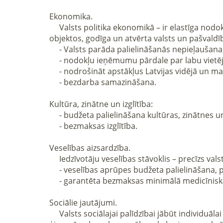
Ekonomika.

     Valsts politika ekonomikā – ir elastīga nodokļu politika, monopola darbības kontrole un regulēšana, tiešās valsts investīcijas svarīgos infrastruktūras 
objektos, godīga un atvērta valsts un pašvaldīb
     - Valsts parāda palielināšanās nepieļaušana;

     - nodokļu ieņēmumu pārdale par labu vietējām pašvaldībām;

     - nodrošināt apstākļus Latvijas vidējā un mazā biznesa attīstībai;

     - bezdarba samazināšana.

Kultūra, zinātne un izglītība:

     - budžeta palielināšana kultūras, zinātnes un izglītības vajadzībām, pārprofilējot budžeta līdzekļus;

     - bezmaksas izglītība.

Veselības aizsardzība.

     Iedzīvotāju veselības stāvoklis – precīzs valsts kopējais sociāli ekonomiskās attīstības rādītājs:

     - veselības aprūpes budžeta palielināšana, pārprofilējot budžeta līdzekļus;

     - garantēta bezmaksas minimālā medicīniskā aprūpe.

Sociālie jautājumi.

     Valsts sociālajai palīdzībai jābūt individuālai un pietiekamai, lai aizsargātu tos, kam tā ir nepieciešama. Ir nepieciešams nodrošināt pabalstus tām 