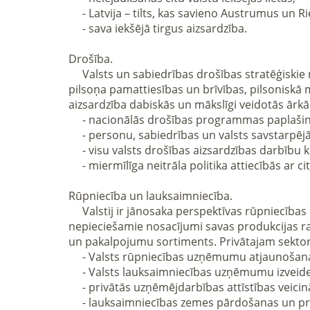
     - Latvija – tilts, kas savieno Austrumus un Rietumus;

     - sava iekšējā tirgus aizsardzība.

Drošība.

     Valsts un sabiedrības drošības stratēģiskie mērķi ir aizsargāt konstitucionālo kārtību, suverenitāti, valsts un teritoriālo vienotību Latvijā, cilvēka un 
pilsoņa pamattiesības un brīvības, pilsoniskā mi
aizsardzība dabiskās un mākslīgi veidotās ārkārt
     - nacionālās drošības programmas paplašināšana iedzīvotājiem;

     - personu, sabiedrības un valsts savstarpējā atbildība;

     - visu valsts drošības aizsardzības darbību kopuma īstenošanas kontrole;

     - miermīlīga neitrāla politika attiecībās ar citām valstīm.

Rūpniecība un lauksaimniecība.

     Valstij ir jānosaka perspektīvas rūpniecības un lauksaimniecības nozares un jānodrošina to ilgtermiņa atbalsts. Zemniekiem jānodrošina visi 
nepieciešamie nosacījumi savas produkcijas raž
un pakalpojumu sortiments. Privātajam sektora
     - Valsts rūpniecības uzņēmumu atjaunošana un jaunu radīšana;

     - Valsts lauksaimniecības uzņēmumu izveide;

     - privātās uzņēmējdarbības attīstības veicināšana;

     - lauksaimniecības zemes pārdošanas un privatizācijas aizliegums ārvalstu pilsoņiem un kompānijām.
