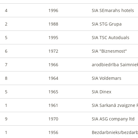
4
1996
SIA SEmarahs hotels
2
1988
SIA STG Grupa
5
1995
SIA TSC Autoduals
6
1972
SIA "Biznesmost"
7
1966
arodbiedrība Saimniek
8
1964
SIA Voldemars
5
1965
SIA Dinex
1
1961
SIA Sarkanā zvaigzne 
9
1970
SIA ASG company ltd
1
1956
Bezdarbnieks/bezdar