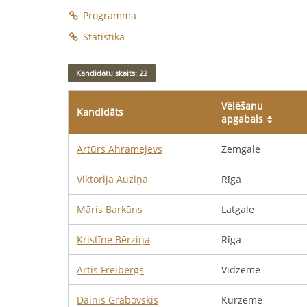
Programma
Statistika
Kandidātu skaits: 22
Vēlēšanu
Kandidāts
apgabals
Artūrs
Ahramejevs
Zemgale
Viktorija
Auziņa
Rīga
Māris
Barkāns
Latgale
Kristīne
Bērziņa
Rīga
Artis
Freibergs
Vidzeme
Dainis
Grabovskis
Kurzeme