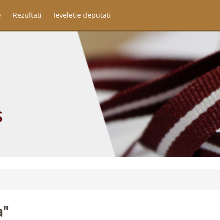
e
Rezultāti
Ievēlētie deputāti
S
a"